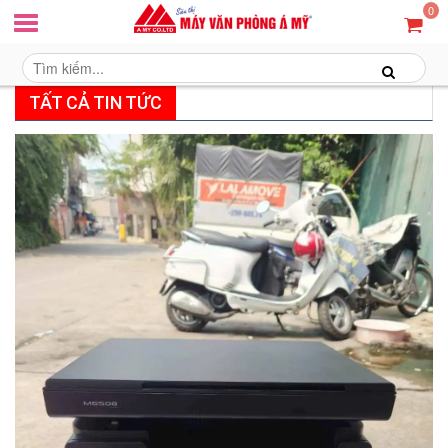
0
TẤT CẢ TIN TỨC