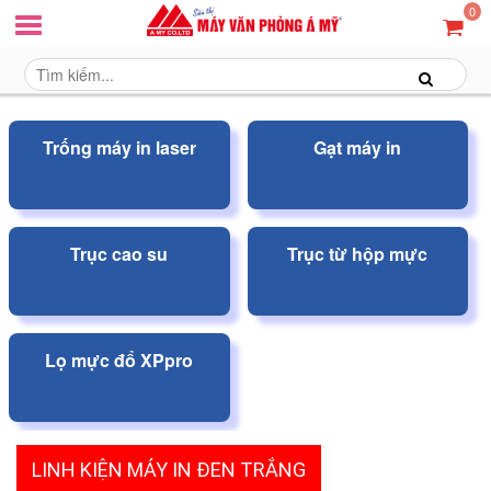
0
Trống máy in laser
Gạt máy in
Trục cao su
Trục từ hộp mực
Lọ mực đổ XPpro
LINH KIỆN MÁY IN ĐEN TRẮNG