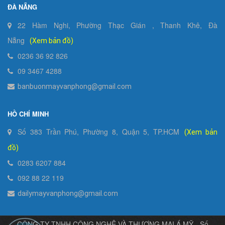
ĐÀ NẴNG
22 Hàm Nghi, Phường Thạc Gián , Thanh Khê, Đà
Nẵng
(Xem bản đồ)
0236 36 92 826
09 3467 4288
banbuonmayvanphong@gmail.com
HỒ CHÍ MINH
Số 383 Trần Phú, Phường 8, Quận 5, TP.HCM
(Xem bản
đồ)
0283 6207 884
092 88 22 119
dailymayvanphong@gmail.com
CÔNG TY TNHH CÔNG NGHỆ VÀ THƯƠNG MẠI Á MỸ - Số