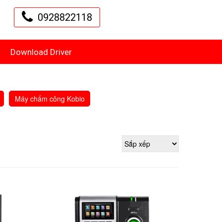
0928822118
Download Driver
Máy chấm công Kobio