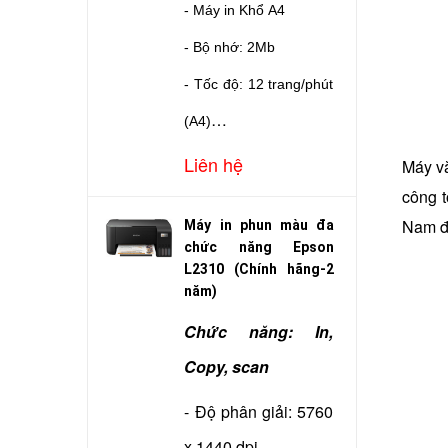
- Máy in Khổ A4
- Bộ nhớ: 2Mb
- Tốc độ: 12 trang/phút
(A4)
- In đảo mặt : Không
Liên hệ
Máy v
công t
- Độ phân giải: 600 x
Nam đ
Máy in phun màu đa
600 dpi
chức năng Epson
- Cổng giao tiếp: USB
L2310 (Chính hãng-2
năm)
- Dùng mực: Canon
Chức năng: In,
EP303
Copy, scan
- Kết nối: USB
- Độ phân giải: 5760
- Bảo hành: Hãng LBM
x 1440 dpi