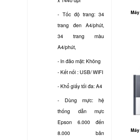
x 1440 dpi
Máy 
- Tốc độ trang: 34
trang đen A4/phút,
34 trang màu
A4/phút,
- In đảo mặt: Không
- Kết nối : USB/ WIFI
- Khổ giấy tối đa: A4
- Dùng mực: hệ
thống dẫn mực
Epson 6.000 đến
Máy 
8.000 bản