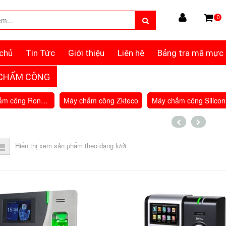
0
chủ
Tin Tức
Giới thiệu
Liên hệ
Bảng tra mã mực
CHẤM CÔNG
Máy chấm công Ronald Jack
Máy chấm công Zkteco
Máy chấm công Silicon
Hiển thị xem sản phẩm theo dạng lưới