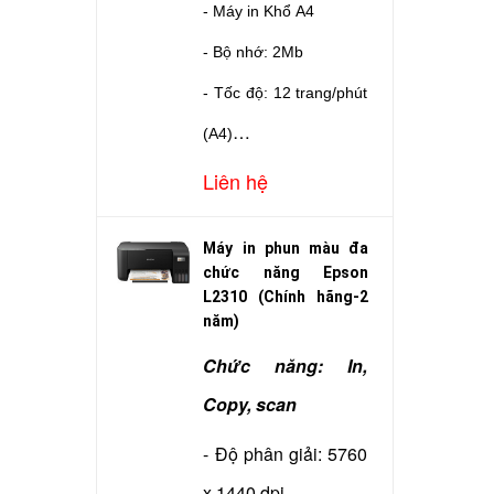
- Máy in Khổ A4
- Bộ nhớ: 2Mb
- Tốc độ: 12 trang/phút
(A4)
- In đảo mặt : Không
Liên hệ
- Độ phân giải: 600 x
Máy in phun màu đa
600 dpi
chức năng Epson
- Cổng giao tiếp: USB
L2310 (Chính hãng-2
năm)
- Dùng mực: Canon
Chức năng: In,
EP303
Copy, scan
- Kết nối: USB
- Độ phân giải: 5760
- Bảo hành: Hãng LBM
x 1440 dpi