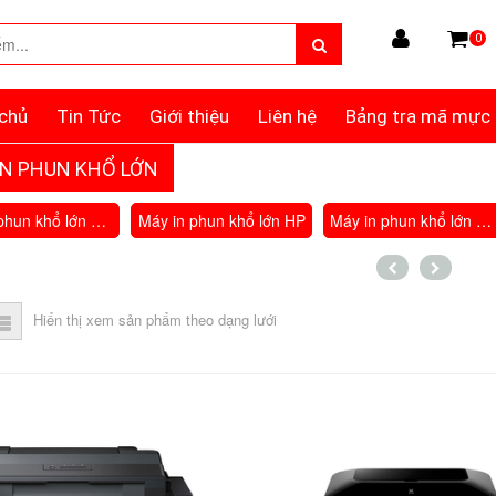
0
chủ
Tin Tức
Giới thiệu
Liên hệ
Bảng tra mã mực
IN PHUN KHỔ LỚN
Máy in phun khổ lớn Epson
Máy in phun khổ lớn HP
Máy in phun khổ lớn Canon
Hiển thị xem sản phẩm theo dạng lưới