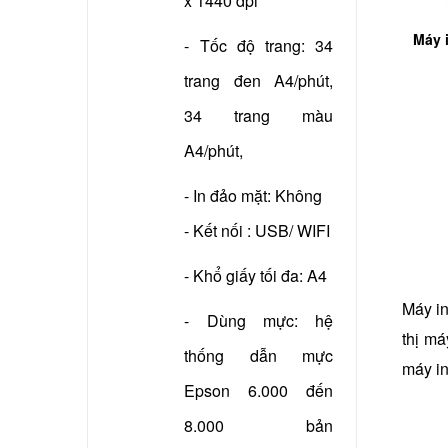
x 1440 dpi
Máy 
- Tốc độ trang: 34
trang đen A4/phút,
34 trang màu
A4/phút,
- In đảo mặt: Không
- Kết nối : USB/ WIFI
- Khổ giấy tối đa: A4
Máy in
- Dùng mực: hệ
thị m
thống dẫn mực
máy in
Epson 6.000 đến
8.000 bản