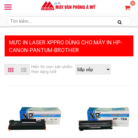
0
MỰC IN LASER XPPRO DÙNG CHO MÁY IN HP-
CANON-PANTUM-BROTHER
Hiển thị xem sản phẩm
theo dạng lưới