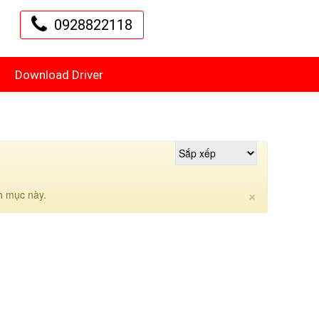
0928822118
Download Driver
Close
×
h mục này.