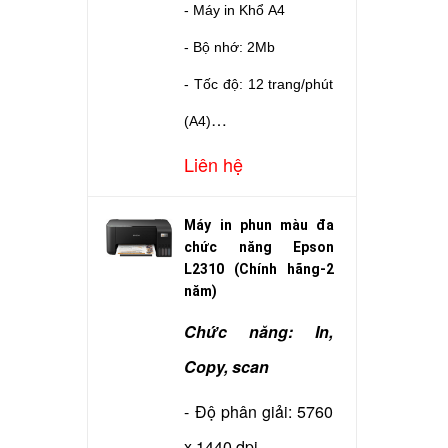
- Máy in Khổ A4
- Bộ nhớ: 2Mb
- Tốc độ: 12 trang/phút
(A4)
- In đảo mặt : Không
Liên hệ
- Độ phân giải: 600 x
Máy in phun màu đa
600 dpi
chức năng Epson
- Cổng giao tiếp: USB
L2310 (Chính hãng-2
năm)
- Dùng mực: Canon
Chức năng: In,
EP303
Copy, scan
- Kết nối: USB
- Độ phân giải: 5760
- Bảo hành: Hãng LBM
x 1440 dpi