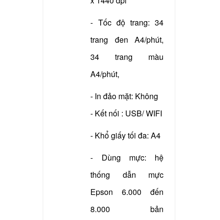
x 1440 dpi
- Tốc độ trang: 34
trang đen A4/phút,
34 trang màu
A4/phút,
- In đảo mặt: Không
- Kết nối : USB/ WIFI
- Khổ giấy tối đa: A4
- Dùng mực: hệ
thống dẫn mực
Epson 6.000 đến
8.000 bản