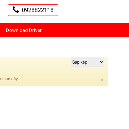
0928822118
Download Driver
Close
×
h mục này.