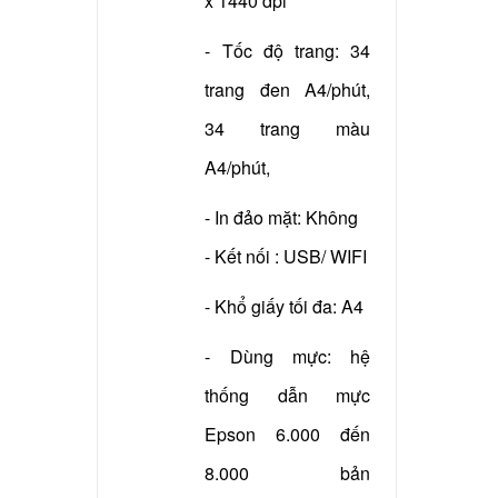
x 1440 dpi
- Tốc độ trang: 34
trang đen A4/phút,
34 trang màu
A4/phút,
- In đảo mặt: Không
- Kết nối : USB/ WIFI
- Khổ giấy tối đa: A4
- Dùng mực: hệ
thống dẫn mực
Epson 6.000 đến
8.000 bản