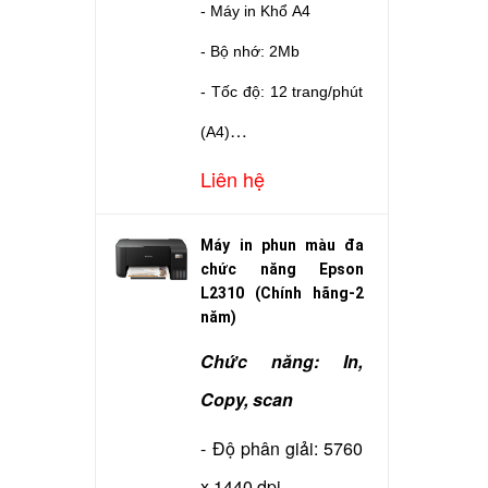
- Máy in Khổ A4
- Bộ nhớ: 2Mb
- Tốc độ: 12 trang/phút
(A4)
- In đảo mặt : Không
Liên hệ
- Độ phân giải: 600 x
Máy in phun màu đa
600 dpi
chức năng Epson
- Cổng giao tiếp: USB
L2310 (Chính hãng-2
năm)
- Dùng mực: Canon
Chức năng: In,
EP303
Copy, scan
- Kết nối: USB
- Độ phân giải: 5760
- Bảo hành: Hãng LBM
x 1440 dpi