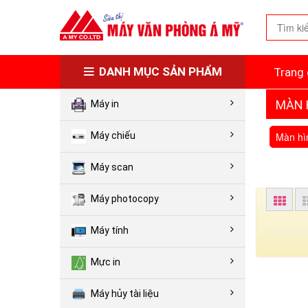
DANH MỤC SẢN PHẨM
Trang 
MÀN 
Máy in
Màn hìn
Máy chiếu
Máy scan
Máy photocopy
Máy tính
Mực in
Máy hủy tài liệu