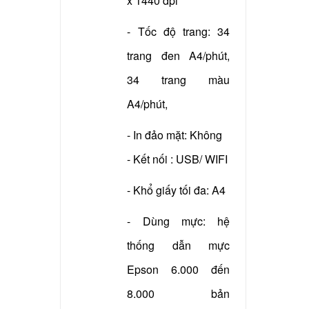
x 1440 dpi
- Tốc độ trang: 34
trang đen A4/phút,
34 trang màu
A4/phút,
- In đảo mặt: Không
- Kết nối : USB/ WIFI
- Khổ giấy tối đa: A4
- Dùng mực: hệ
thống dẫn mực
Epson 6.000 đến
8.000 bản