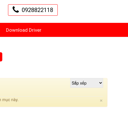
0928822118
Download Driver
Close
×
h mục này.