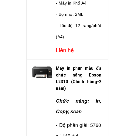
- Máy in Khổ A4
- Bộ nhớ: 2Mb
- Tốc độ: 12 trang/phút
(A4)
- In đảo mặt : Không
Liên hệ
- Độ phân giải: 600 x
Máy in phun màu đa
600 dpi
chức năng Epson
- Cổng giao tiếp: USB
L2310 (Chính hãng-2
năm)
- Dùng mực: Canon
Chức năng: In,
EP303
Copy, scan
- Kết nối: USB
- Độ phân giải: 5760
- Bảo hành: Hãng LBM
x 1440 dpi