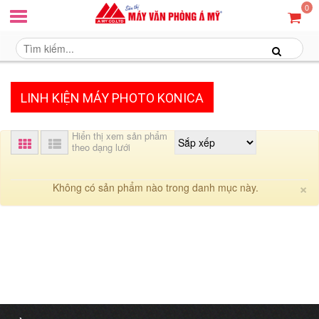
0
LINH KIỆN MÁY PHOTO KONICA
Hiển thị xem sản phẩm
theo dạng lưới
C
×
Không có sản phẩm nào trong danh mục này.