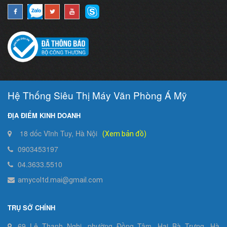
Hệ Thống Siêu Thị Máy Văn Phòng Á Mỹ
ĐỊA ĐIỂM KINH DOANH
18 dốc Vĩnh Tuy, Hà Nội
(Xem bản đồ)
0903453197
04.3633.5510
amycoltd.mai@gmail.com
TRỤ SỞ CHÍNH
69 Lê Thanh Nghị, phường Đồng Tâm, Hai Bà Trưng, Hà