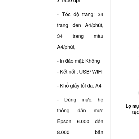
x 1440 dpi
- Tốc độ trang: 34
trang đen A4/phút,
34 trang màu
A4/phút,
- In đảo mặt: Không
- Kết nối : USB/ WIFI
- Khổ giấy tối đa: A4
- Dùng mực: hệ
Lọ mự
thống dẫn mực
tụ
Epson 6.000 đến
8.000 bản