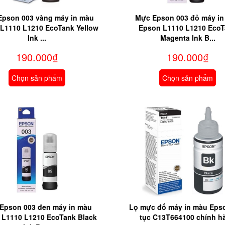
pson 003 vàng máy in màu
Mực Epson 003 đỏ máy in
L1110 L1210 EcoTank Yellow
Epson L1110 L1210 Eco
Ink ...
Magenta Ink B...
190.000₫
190.000₫
Chọn sản phẩm
Chọn sản phẩm
Epson 003 đen máy in màu
Lọ mực đổ máy in màu Epso
 L1110 L1210 EcoTank Black
tục C13T664100 chính h