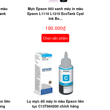
 màu
Mực Epson 003 xanh máy in màu
Tank
Epson L1110 L1210 EcoTank Cyal
Ink Bo...
190.000₫
Chọn sản phẩm
n liên
Lọ mực đổ máy in màu Epson liên
ãng
tục C13T664200 chính hãng