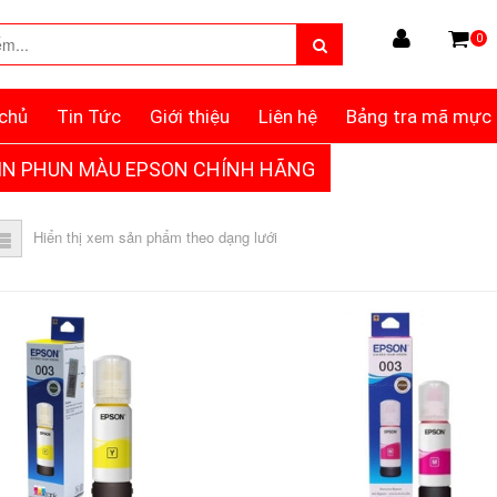
0
chủ
Tin Tức
Giới thiệu
Liên hệ
Bảng tra mã mực
IN PHUN MÀU EPSON CHÍNH HÃNG
Hiển thị xem sản phẩm theo dạng lưới