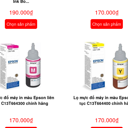
Ink Bo...
190.000₫
170.000₫
Chọn sản phẩm
Chọn sản phẩm
c đổ máy in màu Epson liên
Lọ mực đổ máy in màu Epso
c C13T664300 chính hãng
tục C13T664400 chính h
170.000₫
170.000₫