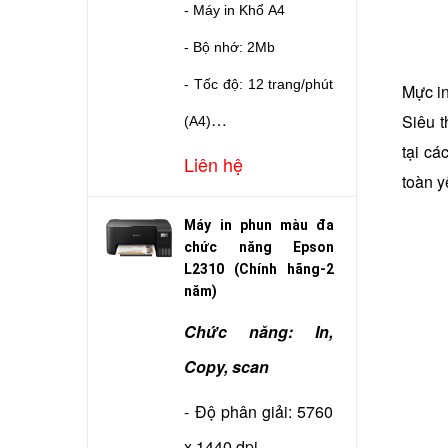
- Máy in Khổ A4
- Bộ nhớ: 2Mb
- Tốc độ: 12 trang/phút
Mực in
Siêu 
(A4)
tại c
- In đảo mặt : Không
Liên hệ
toàn y
- Độ phân giải: 600 x
Máy in phun màu đa
600 dpi
chức năng Epson
- Cổng giao tiếp: USB
L2310 (Chính hãng-2
năm)
- Dùng mực: Canon
Chức năng: In,
EP303
Copy, scan
- Kết nối: USB
- Độ phân giải: 5760
- Bảo hành: Hãng LBM
x 1440 dpi