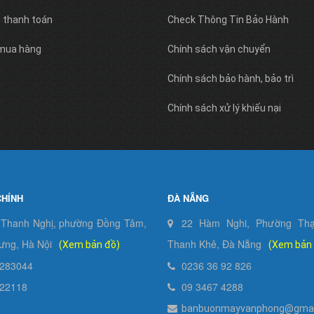
c thanh toán
Check Thông Tin Bảo Hành
 mua hàng
Chính sách vận chuyển
Chính sách bảo hành, bảo trì
Chính sách xử lý khiếu nại
CHÍNH
ĐÀ NẴNG
 Thanh Nghị, phường Đồng Tâm,
22 Hàm Nghi, Phường Thạ
ưng, Hà Nội
Thanh Khê, Đà Nẵng
(Xem bản đồ)
(Xem bản
283044
0236 36 92 826
22118
09 3467 4288
banbuonmayvanphong@gmai