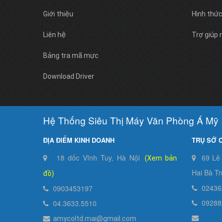
Giới thiệu
Hình thứ
Liên hệ
Trợ giúp
Bảng tra mã mực
Download Driver
Hệ Thống Siêu Thị Máy Văn Phòng Á Mỹ
ĐỊA ĐIỂM KINH DOANH
TRỤ SỞ 
18 dốc Vĩnh Tuy, Hà Nội
69 Lê
(Xem bản
Hai Bà Tr
đồ)
02436
0903453197
09288
04.3633.5510
amycoltd.mai@gmail.com