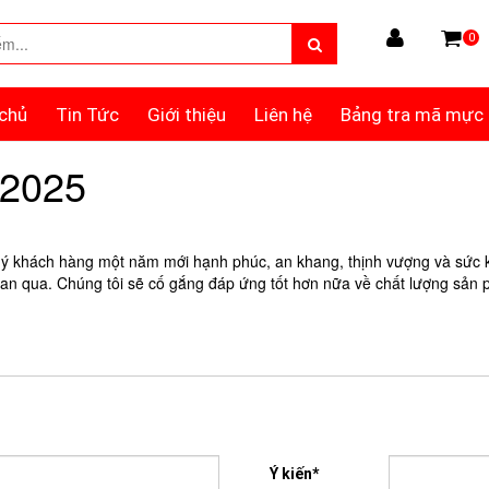
0
chủ
Tin Tức
Giới thiệu
Liên hệ
Bảng tra mã mực
 2025
uý khách hàng một năm mới hạnh phúc, an khang, thịnh vượng và sức 
i gian qua. Chúng tôi sẽ cố gắng đáp ứng tốt hơn nữa về chất lượng sản
Ý kiến*