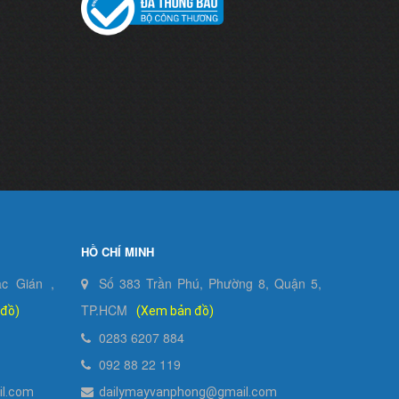
HỒ CHÍ MINH
c Gián ,
Số 383 Trần Phú, Phường 8, Quận 5,
TP.HCM
 đồ)
(Xem bản đồ)
0283 6207 884
092 88 22 119
l.com
dailymayvanphong@gmail.com