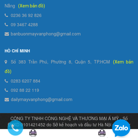
Nẵng
(Xem bản đồ)
0236 36 92 826
09 3467 4288
banbuonmayvanphong@gmail.com
HỒ CHÍ MINH
Số 383 Trần Phú, Phường 8, Quận 5, TP.HCM
(Xem bản
đồ)
0283 6207 884
092 88 22 119
dailymayvanphong@gmail.com
CÔNG TY TNHH CÔNG NGHỆ VÀ THƯƠNG MẠI Á MỸ - Số
ĐKKD 0101421452 do Sở kế hoạch và đầu tư Hà Nội cấp ngày
04/11/2003
Bản quyền thuộc về Á Mỹ