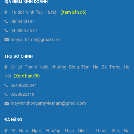
ĐỊA ĐIỂM KINH DOANH
18 dốc Vĩnh Tuy, Hà Nội
(Xem bản đồ)
0903453197
04.3633.5510
amycoltd.mai@gmail.com
TRỤ SỞ CHÍNH
69 Lê Thanh Nghị, phường Đồng Tâm, Hai Bà Trưng, Hà
Nội
(Xem bản đồ)
02436283044
0928822118
mayvanphongamyvietnam@gmail.com
ĐÀ NẴNG
22 Hàm Nghi, Phường Thạc Gián , Thanh Khê, Đà