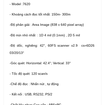
- Model :7620
- Khoảng cách đọc tốt nhất: 150m- 300m
-Độ phân giải : Area Image (838 x 640 pixel array)
-Độ mịn nhỏ nhất : 1D 4 mil (0.1mm) , 2D 5 mil
-Độ dốc, nghiêng: 42°, 60FS scanner v2.9 cs=6D26
03/20/13°
-Góc quét: Horizontal: 42.4°; Vertical: 33°
- Tốc độ quét: 120 scan/s
-Chế độ đọc : Nhấn nút , tự động
- Kết nối : USB, RS232, PS/2
-Chất liệu nhựa Cao cấp : ABS+PC