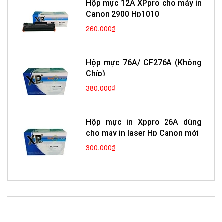
Hộp mực 12A XPpro cho máy in
Canon 2900 Hp1010
260.000₫
Hộp mực 76A/ CF276A (Không
Chíp)
380.000₫
Hộp mực in Xppro 26A dùng
cho máy in laser Hp Canon mới
300.000₫