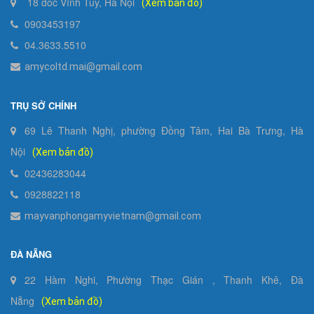
18 dốc Vĩnh Tuy, Hà Nội
(Xem bản đồ)
0903453197
04.3633.5510
amycoltd.mai@gmail.com
TRỤ SỞ CHÍNH
69 Lê Thanh Nghị, phường Đồng Tâm, Hai Bà Trưng, Hà
Nội
(Xem bản đồ)
02436283044
0928822118
mayvanphongamyvietnam@gmail.com
ĐÀ NẴNG
22 Hàm Nghi, Phường Thạc Gián , Thanh Khê, Đà
Nẵng
(Xem bản đồ)