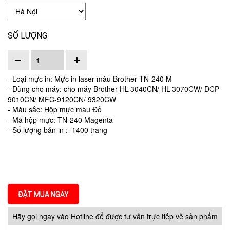
SỐ LƯỢNG
- Loại mực in: Mực in laser màu Brother TN-240 M
- Dùng cho máy: cho máy Brother HL-3040CN/ HL-3070CW/ DCP-
9010CN/ MFC-9120CN/ 9320CW
- Màu sắc: Hộp mực màu Đỏ
- Mã hộp mực: TN-240 Magenta
- Số lượng bản in : 1400 trang
ĐẶT MUA NGAY
Hãy gọi ngay vào Hotline để được tư vấn trực tiếp về sản phẩm