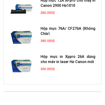
Hộp mực 12A XPpro cho máy in
Canon 2900 Hp1010
260.000₫
Hộp mực 76A/ CF276A (Không
Chíp)
380.000₫
Hộp mực in Xppro 26A dùng
cho máy in laser Hp Canon mới
300.000₫