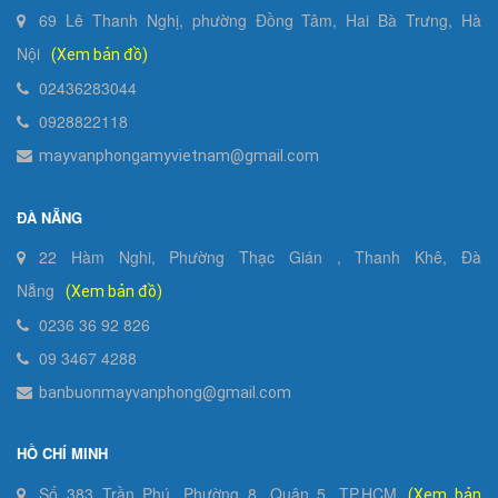
69 Lê Thanh Nghị, phường Đồng Tâm, Hai Bà Trưng, Hà
Nội
(Xem bản đồ)
02436283044
0928822118
mayvanphongamyvietnam@gmail.com
ĐÀ NẴNG
22 Hàm Nghi, Phường Thạc Gián , Thanh Khê, Đà
Nẵng
(Xem bản đồ)
0236 36 92 826
09 3467 4288
banbuonmayvanphong@gmail.com
HỒ CHÍ MINH
Số 383 Trần Phú, Phường 8, Quận 5, TP.HCM
(Xem bản