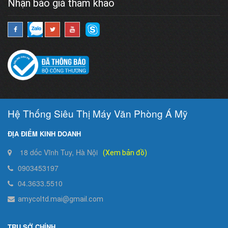
Nhận báo giá tham khảo
Hệ Thống Siêu Thị Máy Văn Phòng Á Mỹ
ĐỊA ĐIỂM KINH DOANH
18 dốc Vĩnh Tuy, Hà Nội
(Xem bản đồ)
0903453197
04.3633.5510
amycoltd.mai@gmail.com
TRỤ SỞ CHÍNH