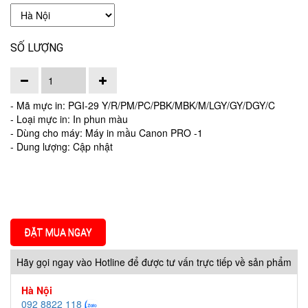
SỐ LƯỢNG
- Mã mực in: PGI-29 Y/R/PM/PC/PBK/MBK/M/LGY/GY/DGY/C
- Loại mực in: In phun màu
- Dùng cho máy: Máy in mầu Canon PRO -1
- Dung lượng: Cập nhật
ĐẶT MUA NGAY
Hãy gọi ngay vào Hotline để được tư vấn trực tiếp về sản phẩm
Hà Nội
092 8822 118