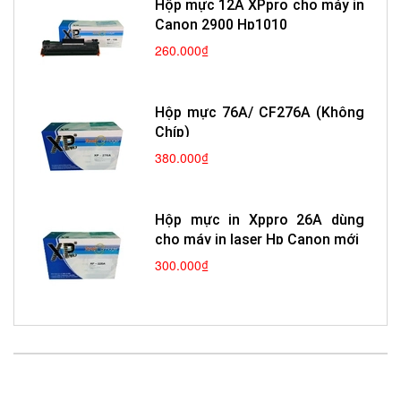
Hộp mực 12A XPpro cho máy in
Canon 2900 Hp1010
260.000₫
Hộp mực 76A/ CF276A (Không
Chíp)
380.000₫
Hộp mực in Xppro 26A dùng
cho máy in laser Hp Canon mới
300.000₫