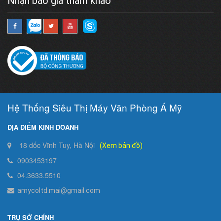
Nhận báo giá tham khảo
Hệ Thống Siêu Thị Máy Văn Phòng Á Mỹ
ĐỊA ĐIỂM KINH DOANH
18 dốc Vĩnh Tuy, Hà Nội
(Xem bản đồ)
0903453197
04.3633.5510
amycoltd.mai@gmail.com
TRỤ SỞ CHÍNH