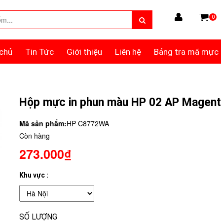
0
chủ
Tin Tức
Giới thiệu
Liên hệ
Bảng tra mã mực
Hộp mực in phun màu HP 02 AP Magen
Mã sản phẩm:
HP C8772WA
Còn hàng
273.000₫
Khu vực :
SỐ LƯỢNG