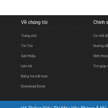
Về chúng tôi
Chính 
Trang chủ
Cơ chế đ
Tin Tức
Hướng dẫ
Giới thiệu
Hình thứ
Liên hệ
Trợ giúp
Bảng tra mã mực
Download Driver
Hệ Thống Siêu Thị Máy Văn Phòng Á Mỹ