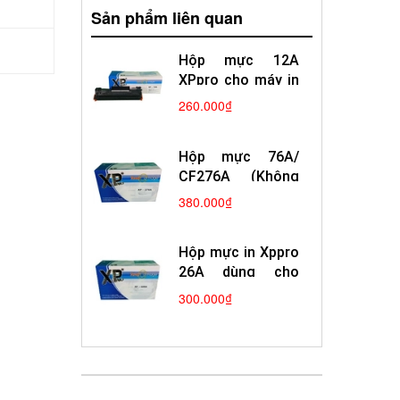
Sản phẩm liên quan
Hộp mực 12A
XPpro cho máy in
Canon 2900
260.000₫
Hp1010
Hộp mực 76A/
CF276A (Không
Chíp)
380.000₫
Hộp mực in Xppro
26A dùng cho
máy in laser Hp
300.000₫
Canon mới