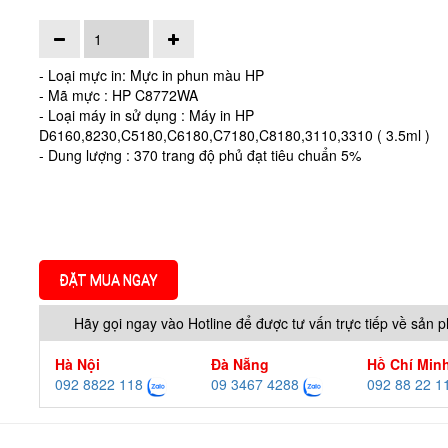
- Loại mực in: Mực in phun màu HP
- Mã mực : HP C8772WA
- Loại máy in sử dụng : Máy in HP
D6160,8230,C5180,C6180,C7180,C8180,3110,3310 ( 3.5ml )
- Dung lượng : 370 trang độ phủ đạt tiêu chuẩn 5%
ĐẶT MUA NGAY
Hãy gọi ngay vào Hotline để được tư vấn trực tiếp về sản 
Hà Nội
Đà Nẵng
Hồ Chí Min
092 8822 118
09 3467 4288
092 88 22 1