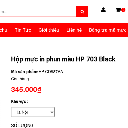
0
chủ
Tin Tức
Giới thiệu
Liên hệ
Bảng tra mã mực
Hộp mực in phun màu HP 703 Black
Mã sản phẩm:
HP CD887AA
Còn hàng
345.000₫
Khu vực :
SỐ LƯỢNG