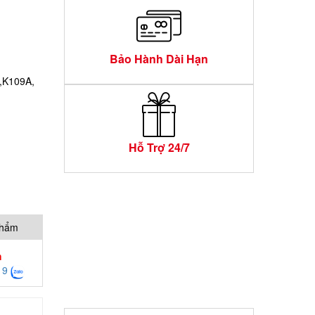
Bảo Hành Dài Hạn
5,K109A,
Hỗ Trợ 24/7
phẩm
h
19