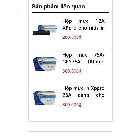
Sản phẩm liên quan
Hộp mực 12A
XPpro cho máy in
Canon 2900
260.000₫
Hp1010
Hộp mực 76A/
CF276A (Không
Chíp)
380.000₫
Hộp mực in Xppro
26A dùng cho
máy in laser Hp
300.000₫
Canon mới