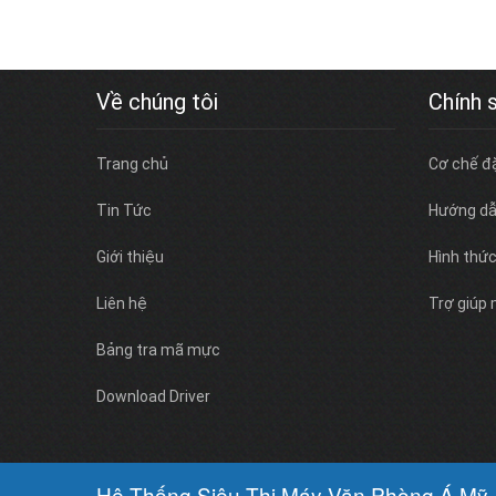
Về chúng tôi
Chính 
Trang chủ
Cơ chế đ
Tin Tức
Hướng dẫ
Giới thiệu
Hình thứ
Liên hệ
Trợ giúp
Bảng tra mã mực
Download Driver
Hệ Thống Siêu Thị Máy Văn Phòng Á Mỹ