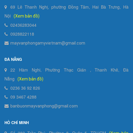
69 Lê Thanh Nghị, phường Đồng Tâm, Hai Bà Trưng, Hà
Nội
(Xem bản đồ)
02436283044
0928822118
mayvanphongamyvietnam@gmail.com
ĐÀ NẴNG
22 Hàm Nghi, Phường Thạc Gián , Thanh Khê, Đà
Nẵng
(Xem bản đồ)
0236 36 92 826
09 3467 4288
banbuonmayvanphong@gmail.com
HỒ CHÍ MINH
Số 383 Trần Phú, Phường 8, Quận 5, TP.HCM