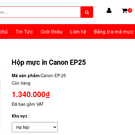
0
chủ
Tin Tức
Giới thiệu
Liên hệ
Bảng tra mã mực
Hộp mực in Canon EP25
Mã sản phẩm:
Canon EP-25
Còn hàng
1.340.000₫
Đã bao gồm VAT
Khu vực :