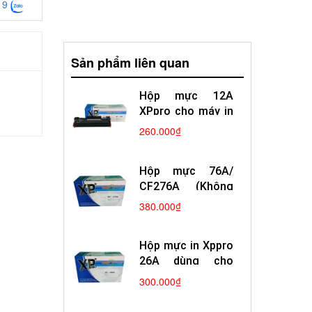
19
Sản phẩm liên quan
Hộp mực 12A
XPpro cho máy in
Canon 2900
260.000₫
Hp1010
Hộp mực 76A/
CF276A (Không
Chíp)
380.000₫
Hộp mực in Xppro
26A dùng cho
máy in laser Hp
300.000₫
Canon mới