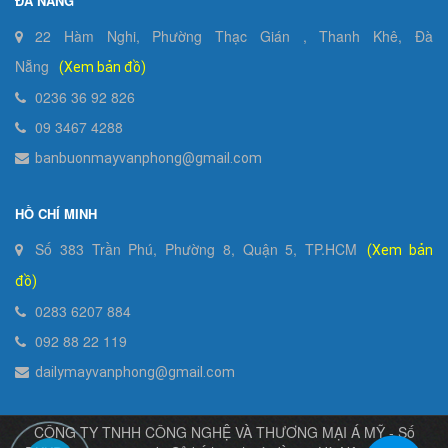
ĐÀ NẴNG
22 Hàm Nghi, Phường Thạc Gián , Thanh Khê, Đà
Nẵng
(Xem bản đồ)
0236 36 92 826
09 3467 4288
banbuonmayvanphong@gmail.com
HỒ CHÍ MINH
Số 383 Trần Phú, Phường 8, Quận 5, TP.HCM
(Xem bản
đồ)
0283 6207 884
092 88 22 119
dailymayvanphong@gmail.com
CÔNG TY TNHH CÔNG NGHỆ VÀ THƯƠNG MẠI Á MỸ - Số