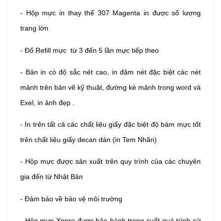
- Hộp mực in thay thế 307 Magenta in được số lượng
trang lớn
- Đổ Refill mực từ 3 đến 5 lần mực tiếp theo
- Bản in có độ sắc nét cao, in đậm nét đặc biệt các nét
mảnh trên bản vẽ kỹ thuật, đường kẻ mảnh trong word và
Exel, in ảnh đẹp .
- In trên tất cả các chất liệu giấy đặc biệt độ bám mực tốt
trên chất liệu giấy decan dán (in Tem Nhãn)
- Hộp mực được sản xuất trên quy trình của các chuyên
gia đến từ Nhật Bản
- Đảm bảo về bảo vệ môi trường
- Hộp mực Xppro được bảo hành trong suốt quá trình sử