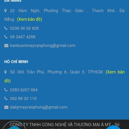
ĐÀ NẴNG
22 Hàm Nghi, Phường Thạc Gián , Thanh Khê, Đà
Nẵng
(Xem bản đồ)
0236 36 92 826
09 3467 4288
banbuonmayvanphong@gmail.com
HỒ CHÍ MINH
Số 383 Trần Phú, Phường 8, Quận 5, TP.HCM
(Xem bản
đồ)
0283 6207 884
092 88 22 119
dailymayvanphong@gmail.com
CÔNG TY TNHH CÔNG NGHỆ VÀ THƯƠNG MẠI Á MỸ - Số