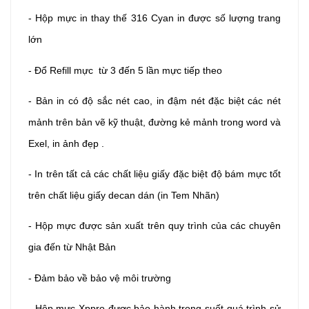
- Hộp mực in thay thế 316 Cyan in được số lượng trang
lớn
- Đổ Refill mực từ 3 đến 5 lần mực tiếp theo
- Bản in có độ sắc nét cao, in đậm nét đặc biệt các nét
mảnh trên bản vẽ kỹ thuật, đường kẻ mảnh trong word và
Exel, in ảnh đẹp .
- In trên tất cả các chất liệu giấy đặc biệt độ bám mực tốt
trên chất liệu giấy decan dán (in Tem Nhãn)
- Hộp mực được sản xuất trên quy trình của các chuyên
gia đến từ Nhật Bản
- Đảm bảo về bảo vệ môi trường
- Hộp mực Xppro được bảo hành trong suốt quá trình sử