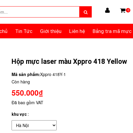
0
chủ
Tin Tức
Giới thiệu
Liên hệ
Bảng tra mã mực
Hộp mực laser màu Xppro 418 Yellow
Mã sản phẩm:
Xppro 418Y-1
Còn hàng
550.000₫
Đã bao gồm VAT
khu vực :