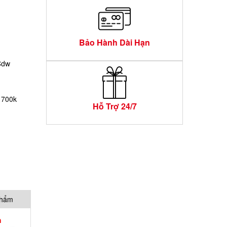
Bảo Hành Dài Hạn
0Cdw
á 700k
Hỗ Trợ 24/7
phẩm
h