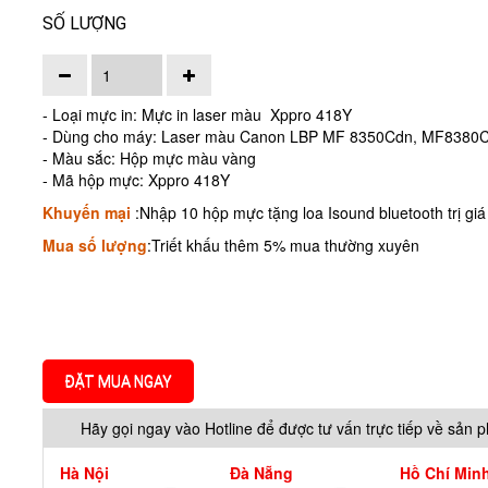
SỐ LƯỢNG
- Loại mực in: Mực in laser màu Xppro 418Y
- Dùng cho máy: Laser màu Canon LBP MF 8350Cdn, MF838
- Màu sắc: Hộp mực màu vàng
- Mã hộp mực: Xppro 418Y
Khuyến mại
:Nhập 10 hộp mực tặng loa Isound bluetooth trị gi
Mua số lượng
:Triết khấu thêm 5% mua thường xuyên
ĐẶT MUA NGAY
Hãy gọi ngay vào Hotline để được tư vấn trực tiếp về sản 
Hà Nội
Đà Nẵng
Hồ Chí Min