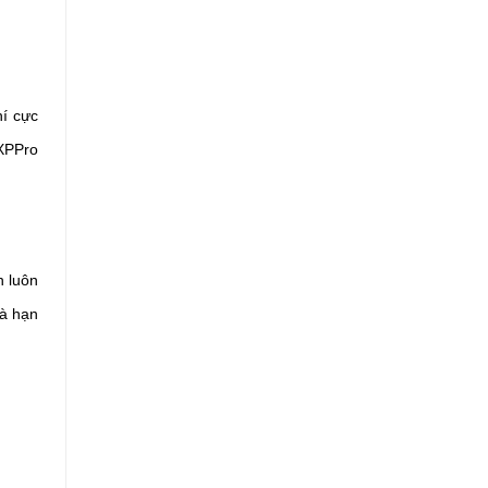
hí cực
 XPPro
n luôn
à hạn