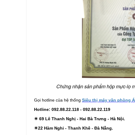
Chứng nhận sản phẩm hộp mực-lọ mự
Gọi hotline của hệ thống
Siêu t
h
ị
máy văn phòng 
Hotline: 092.88.22.118 - 092.88.22.119
☀
69 Lê Thanh Nghị - Hai Bà Trưng - Hà Nội.
☀
22 Hàm Nghi - Thanh Khê - Đà Nẵng.