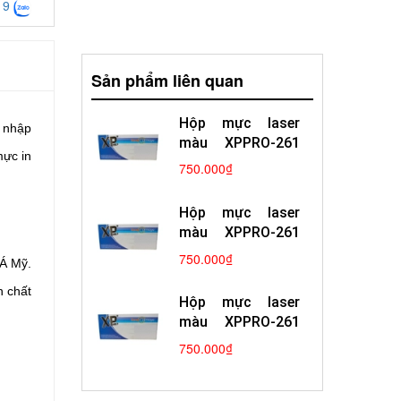
19
Sản phẩm liên quan
Hộp mực laser
 nhập
màu XPPRO-261
mực in
Yellow
750.000₫
Hộp mực laser
màu XPPRO-261
Magenta
750.000₫
 Á Mỹ.
n chất
Hộp mực laser
màu XPPRO-261
Cyan
750.000₫