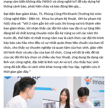
mạng cảm biến không dây (WSN) và công nghệ IoT để xây dựng hệ
thống cảnh báo, phát hiện cháy và báo động liên gia…
Đại diện Ban giám khảo, TS. Phùng Công Phi Khanh (Trưởng bộ môn
Công nghệ Điện - Điện tử, Khoa Sư phạm Kỹ thuật, ĐH Sư phạm Hà
Nội) chia sẻ: "Với 3 năm gắn bó với cuộc thi trong vai trò thành viên
ban giám khảo, tôi nhận thấy các đội thi năm nay đã có sự tăng tiến
đáng kể về chất lượng chuyên môn lẫn kỹ năng so với các năm thi
trước đó, thể hiện rõ nhất trong năm nay là cách thức các đội thi trình
bày báo cáo hầu như đều có sự nhất quán theo tiêu chuẩn của ban tổ
chức, cho thấy sự chuyên nghiệp và quan tâm của học sinh, giáo viên
tới hình thức và yêu cầu của ban tổ chức. Cùng với đó là việc đề tài
của các đội thi lựa chọn có chiều sâu học thuật, ứng dụng đa dạng các
lĩnh vực công nghệ, đặc biệt là lĩnh vực AI và IoT, cho thấy học sinh
cũng đã bắt đầu có cách nhìn khác trong việc học tập, nghiên cứu ở
thời gian gần đây."