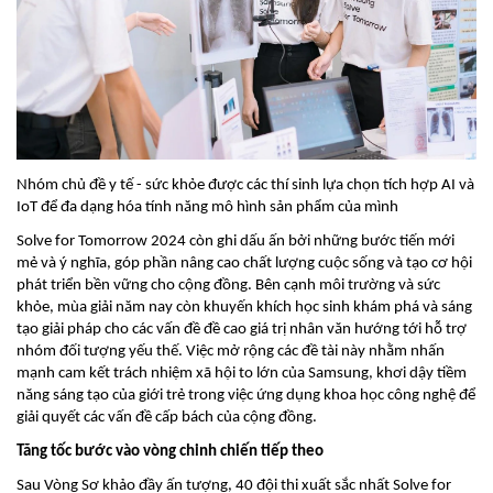
Nhóm chủ đề y tế - sức khỏe được các thí sinh lựa chọn tích hợp AI và
IoT để đa dạng hóa tính năng mô hình sản phẩm của mình
Solve for Tomorrow 2024 còn ghi dấu ấn bởi những bước tiến mới
mẻ và ý nghĩa, góp phần nâng cao chất lượng cuộc sống và tạo cơ hội
phát triển bền vững cho cộng đồng. Bên cạnh môi trường và sức
khỏe, mùa giải năm nay còn khuyến khích học sinh khám phá và sáng
tạo giải pháp cho các vấn đề đề cao giá trị nhân văn hướng tới hỗ trợ
nhóm đối tượng yếu thế. Việc mở rộng các đề tài này nhằm nhấn
mạnh cam kết trách nhiệm xã hội to lớn của Samsung, khơi dậy tiềm
năng sáng tạo của giới trẻ trong việc ứng dụng khoa học công nghệ để
giải quyết các vấn đề cấp bách của cộng đồng.
Tăng tốc bước vào vòng chinh chiến tiếp theo
Sau Vòng Sơ khảo đầy ấn tượng, 40 đội thi xuất sắc nhất Solve for