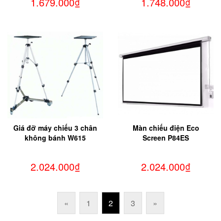
1.679.000₫
1.748.000₫
Giá đỡ máy chiếu 3 chân
Màn chiếu điện Eco
không bánh W615
Screen P84ES
2.024.000₫
2.024.000₫
«
1
2
3
»