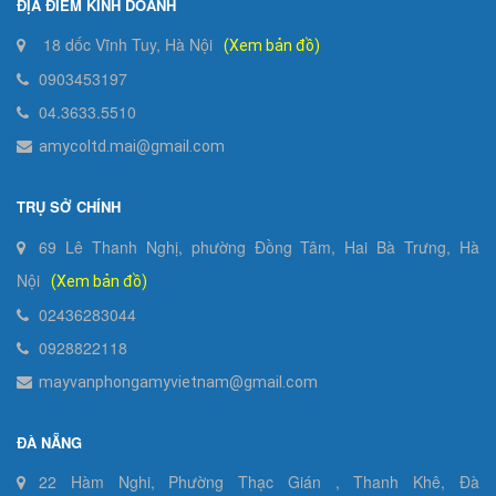
ĐỊA ĐIỂM KINH DOANH
18 dốc Vĩnh Tuy, Hà Nội
(Xem bản đồ)
0903453197
04.3633.5510
amycoltd.mai@gmail.com
TRỤ SỞ CHÍNH
69 Lê Thanh Nghị, phường Đồng Tâm, Hai Bà Trưng, Hà
Nội
(Xem bản đồ)
02436283044
0928822118
mayvanphongamyvietnam@gmail.com
ĐÀ NẴNG
22 Hàm Nghi, Phường Thạc Gián , Thanh Khê, Đà