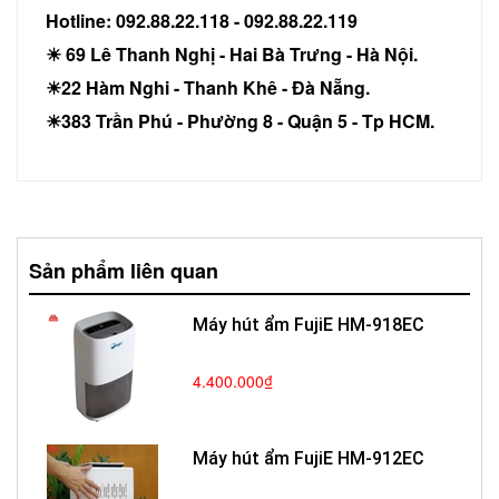
Hotline: 092.88.22.118 - 092.88.22.119
☀ 69 Lê Thanh Nghị - Hai Bà Trưng - Hà Nội.
☀22 Hàm Nghi - Thanh Khê - Đà Nẵng.
☀383 Trần Phú - Phường 8 - Quận 5 - Tp HCM.
Sản phẩm liên quan
Máy hút ẩm FujiE HM-918EC
4.400.000₫
Máy hút ẩm FujiE HM-912EC