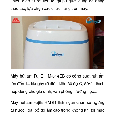
khiển điện tử rất tiện lợi giúp người dùng dễ dàng
thao tác, lựa chọn các chức năng trên máy.
Máy hút ẩm FujiE HM-614EB có công suất hút ẩm
lên đến 14 lít/ngày (ở điều kiện 30 độ C, 80%), thích
hợp dùng cho gia đình, văn phòng, trường học...
Máy hút ẩm FujiE HM-614EB ngăn chặn sự ngưng
tụ nước, loại bỏ độ ẩm cao trong không khí tới mức