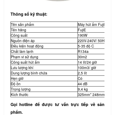
Thông số kỹ thuật:
Tên sản phẩm
Máy hút ẩm FujiE HM
Tên hãng
FujiE
Công suất
190W
Nguồn điện áp
220V-240V/ 50Hz-60H
Điều kiện hoạt động
5-35 độ C
Chất làm lạnh
R134a
Phạm vi sử dụng
30m2
Công suất hút ẩm
14 lít/24 giờ
Lưu lượng khí
100m3/ giờ
Dung lượng bình chứa
2,5 lít
Hẹn giờ
Có
Độ ồn
44 dB
Trọng lượng
9,4 kg
Kích thước
325mm* 248mm* 475
Gọi hotline để được tư vấn trực tiếp về sản
phẩm.