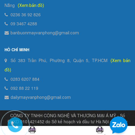
Nẵng
(Xem bản đồ)
0236 36 92 826
09 3467 4288
banbuonmayvanphong@gmail.com
HỒ CHÍ MINH
Số 383 Trần Phú, Phường 8, Quận 5, TP.HCM
(Xem bản
đồ)
0283 6207 884
092 88 22 119
dailymayvanphong@gmail.com
CÔNG TY TNHH CÔNG NGHỆ VÀ THƯƠNG MẠI Á MỸ - Số
ĐKKD 0101421452 do Sở kế hoạch và đầu tư Hà Nội cấp ngày
04/11/2003
Bản quyền thuộc về Á Mỹ