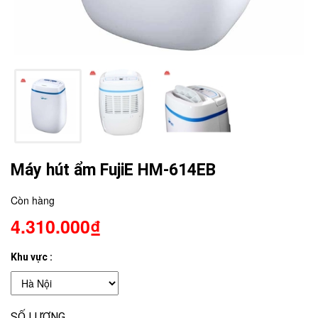
Máy hút ẩm FujiE HM-614EB
Còn hàng
4.310.000₫
Khu vực :
SỐ LƯỢNG