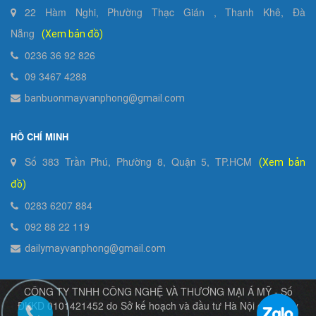
22 Hàm Nghi, Phường Thạc Gián , Thanh Khê, Đà
Nẵng
(Xem bản đồ)
0236 36 92 826
09 3467 4288
banbuonmayvanphong@gmail.com
HỒ CHÍ MINH
Số 383 Trần Phú, Phường 8, Quận 5, TP.HCM
(Xem bản
đồ)
0283 6207 884
092 88 22 119
dailymayvanphong@gmail.com
CÔNG TY TNHH CÔNG NGHỆ VÀ THƯƠNG MẠI Á MỸ - Số
ĐKKD 0101421452 do Sở kế hoạch và đầu tư Hà Nội cấp ngày