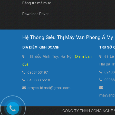
Bảng tra mã mực
Download Driver
Hệ Thống Siêu Thị Máy Văn Phòng Á Mỹ
ĐỊA ĐIỂM KINH DOANH
TRỤ SỞ 
18 dốc Vĩnh Tuy, Hà Nội
69 Lê
(Xem bản
Hai Bà Tr
đồ)
02436
0903453197
09288
04.3633.5510
amycoltd.mai@gmail.com
mayvanp
CÔNG TY TNHH CÔNG NGHỆ VÀ T