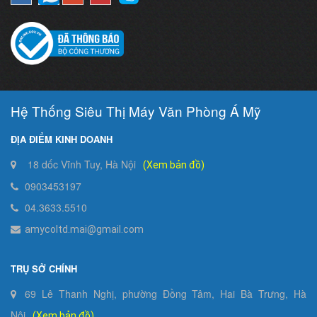
Hệ Thống Siêu Thị Máy Văn Phòng Á Mỹ
ĐỊA ĐIỂM KINH DOANH
18 dốc Vĩnh Tuy, Hà Nội
(Xem bản đồ)
0903453197
04.3633.5510
amycoltd.mai@gmail.com
TRỤ SỞ CHÍNH
69 Lê Thanh Nghị, phường Đồng Tâm, Hai Bà Trưng, Hà
Nội
(Xem bản đồ)