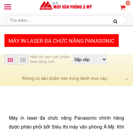
0
MÁY IN LASER ĐA CHỨC NĂNG PANASONIC
Hiển thị xem sản phẩm
theo dạng lưới
C
×
Không có sản phẩm nào trong danh mục này.
Máy in laser đa chức năng Panasonic chính hãng
được phân phối bởi Siêu thị máy văn phòng Á Mỹ. Khi