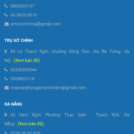
0903453197
04.3633.5510
amycoltd.mai@gmail.com
TRỤ SỞ CHÍNH
69 Lê Thanh Nghị, phường Đồng Tâm, Hai Bà Trưng, Hà
Nội
(Xem bản đồ)
02436283044
0928822118
mayvanphongamyvietnam@gmail.com
ĐÀ NẴNG
22 Hàm Nghi, Phường Thạc Gián , Thanh Khê, Đà
Nẵng
(Xem bản đồ)
0236 36 92 826