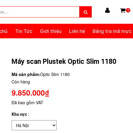
0
chủ
Tin Tức
Giới thiệu
Liên hệ
Bảng tra mã mực
Máy scan Plustek Optic Slim 1180
Mã sản phẩm:
Optic Slim 1180
Còn hàng
9.850.000₫
Đã bao gồm VAT
Khu vực :