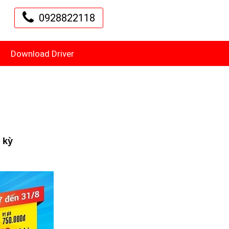
0928822118
Download Driver
 kỳ