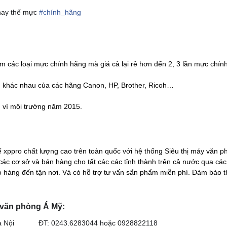
ay thế mực
#
chính_hãng
 thua kém các loại mực chính hãng mà giá cả lại rẻ hơn đ
g.
 in khác nhau của các hãng Canon, HP, Brother, Ricoh…
u vì môi trường năm 2015.
 xppro chất lượng cao trên toàn quốc với hệ thống Siêu thị máy văn 
các cơ sở và bán hàng cho tất các các tỉnh thành trên cả nước qua các
iao hàng đến tận nơi. Và có hỗ trợ tư vấn sẩn phẩm miễn phí. Đảm bảo
 văn phòng Á Mỹ:
 - Hà Nội ĐT:
0243.6283044 hoặc 0928822118