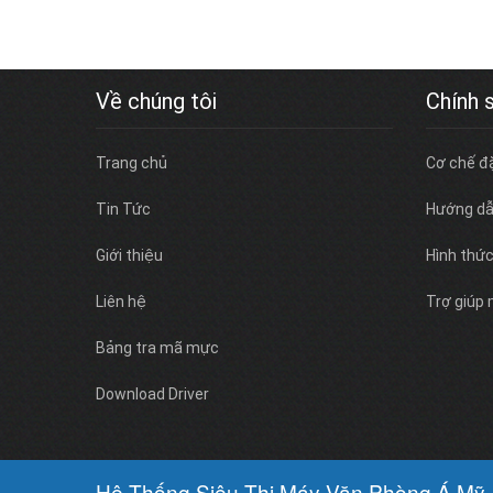
Về chúng tôi
Chính 
Trang chủ
Cơ chế đ
Tin Tức
Hướng dẫ
Giới thiệu
Hình thứ
Liên hệ
Trợ giúp
Bảng tra mã mực
Download Driver
Hệ Thống Siêu Thị Máy Văn Phòng Á Mỹ