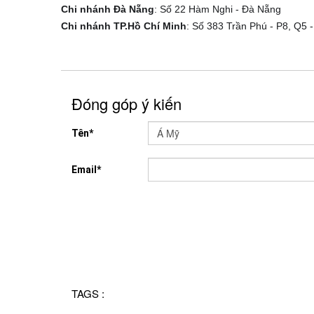
Chi nhánh Đà Nẵng
: Số 22 Hàm Nghi - Đ
Chi nhánh TP.Hồ Chí Minh
: Số 383 Trần Phú - P8, 
Đóng góp ý kiến
Tên*
Email*
TAGS :