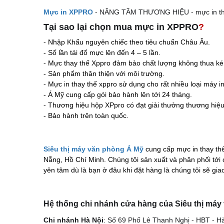
Mực in XPPRO
- NÂNG TẦM THƯƠNG HIỆU - mực in th
Tại sao lại chọn mua mực in XPPRO
?
- Nhập Khẩu nguyên chiếc theo tiêu chuẩn Châu Âu.
- Số lần tái đổ mực lên đến 4 – 5 lần.
- Mực thay thế Xppro đảm bảo chất lượng không
- Sản phẩm thân thiện với môi trườn
- Mực in thay thế xppro sử dụng cho rất nhiều loại máy
- Á Mỹ cung cấp gói bảo hành lên tới 24 tháng.
- Thương hiệu hộp XPpro có đạt giải thưởng thương hiệ
- Bảo hành trên toàn quốc.
Siêu thị máy văn phòng Á Mỹ
cung cấp mực in thay thế
Nẵng, Hồ Chí Minh. Chúng tôi sản xuất và phân phối tới 
yên tâm dù là bạn ở đâu khi đặt hàng là chúng tôi sẽ g
Hệ thống chi nhánh cửa hàng của Siêu thị máy
Chi nhánh Hà Nội
: Số 69 Phố Lê Thanh Nghị - HBT