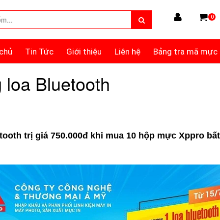
0
chủ
Tin Tức
Giới thiệu
Liên hệ
Bảng tra mã mực
loa Bluetooth
ooth trị giá 750.000đ khi mua 10 hộp mực Xppro bất