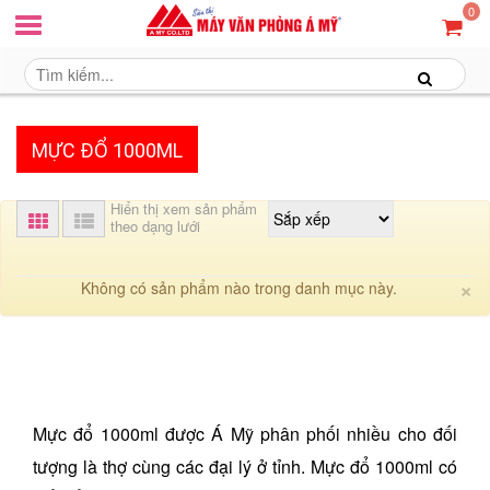
0
MỰC ĐỔ 1000ML
Hiển thị xem sản phẩm
theo dạng lưới
C
×
Không có sản phẩm nào trong danh mục này.
Mực đổ 1000ml được Á Mỹ phân phối nhiều cho đối
tượng là thợ cùng các đại lý ở tỉnh. Mực đổ 1000ml có