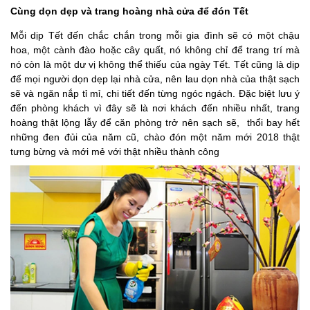
Cùng dọn dẹp và trang hoàng nhà cửa để đón Tết
Mỗi dịp Tết đến chắc chắn trong mỗi gia đình sẽ có một chậu
hoa, một cành đào hoặc cây quất, nó không chỉ để trang trí mà
nó còn là một dư vị không thể thiếu của ngày Tết. Tết cũng là dịp
để mọi người dọn dẹp lại nhà cửa, nên lau dọn nhà của thật sạch
sẽ và ngăn nắp tỉ mỉ, chi tiết đến từng ngóc ngách. Đặc biệt lưu ý
đến phòng khách vì đây sẽ là nơi khách đến nhiều nhất, trang
hoàng thật lộng lẫy để căn phòng trở nên sạch sẽ, thổi bay hết
những đen đủi của năm cũ, chào đón một năm mới 2018 thật
tưng bừng và mới mẻ với thật nhiều thành công