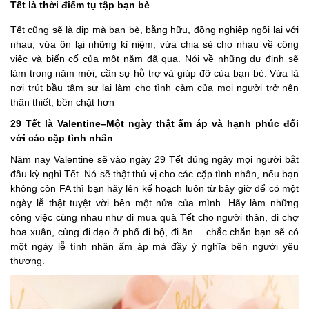
Tết là thời điểm tụ tập bạn bè
Tết cũng sẽ là dịp mà bạn bè, bằng hữu, đồng nghiệp ngồi lại với
nhau, vừa ôn lại những kỉ niệm, vừa chia sẻ cho nhau về công
việc và biến cố của một năm đã qua. Nói về những dự định sẽ
làm trong năm mới, cần sự hỗ trợ và giúp đỡ của bạn bè. Vừa là
nơi trút bầu tâm sự lại làm cho tình cảm của mọi người trở nên
thân thiết, bền chặt hơn
29 Tết là Valentine–Một ngày thật ấm áp và hạnh phúc đối
với các cặp tình nhân
Năm nay Valentine sẽ vào ngày 29 Tết đúng ngày mọi người bắt
đầu kỳ nghỉ Tết. Nó sẽ thật thú vị cho các cặp tình nhân, nếu bạn
không còn FA thì bạn hãy lên kế hoạch luôn từ bây giờ để có một
ngày lễ thật tuyệt vời bên một nửa của mình. Hãy làm những
công việc cùng nhau như đi mua quà Tết cho người thân, đi chợ
hoa xuân, cùng đi dạo ở phố đi bộ, đi ăn… chắc chắn bạn sẽ có
một ngày lễ tình nhân ấm áp mà đầy ý nghĩa bên người yêu
thương.