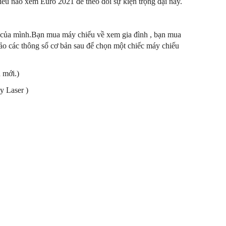
u nào xem Euro 2021 để theo dõi sự kiện trọng đại này.
g của mình.Bạn mua máy chiếu về xem gia đình , bạn mua
ảo các thông số cơ bản sau để chọn một chiếc máy chiếu
 mới.)
y Laser )