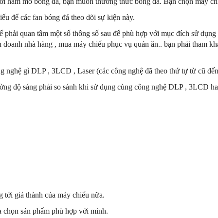
ời hâm mô bóng đá, bạn muốn thưởng thức bóng đá. Bạn chọn máy chiế
u để các fan bóng đá theo dõi sự kiện này.
hể phải quan tâm một số thông số sau để phù hợp với mục đích sử dụn
h doanh nhà hàng , mua máy chiếu phục vụ quán ăn.. bạn phải tham kh
 nghệ gì DLP , 3LCD , Laser (các công nghệ đã theo thứ tự từ cũ đến
ường độ sáng phải so sánh khi sử dụng cùng công nghệ DLP , 3LCD ha
g tới giá thành của máy chiếu nữa.
ựa chọn sản phẩm phù hợp với mình.