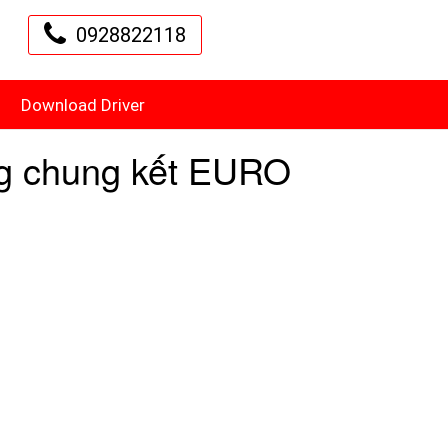
0928822118
Download Driver
ng chung kết EURO