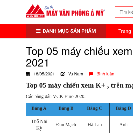
DANH MỤC SẢN PHẨM
Trang 
Top 05 máy chiếu xem 
2021
18/05/2021
Vu Nam
Bình luận
Top 05 máy chiếu xem K+ , trên m
Các bảng đấu VCK Euro 2020:
Bảng A
Bảng B
Bảng C
Bảng D
Thổ Nhĩ
Đan Mạch
Hà Lan
Anh
Kỳ