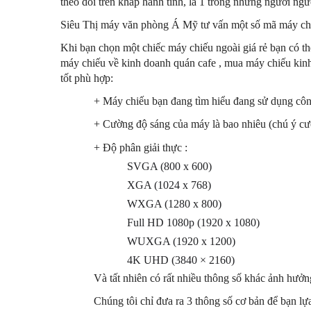
theo dõi trên khắp hành tinh,
là 1 trong những người ngư
Siêu Thị máy văn phòng Á Mỹ tư vấn một số mã máy chiế
Khi bạn chọn một chiếc máy chiếu ngoài giá rẻ bạn có t
máy chiếu về kinh doanh quán cafe , mua máy chiếu kin
tốt phù hợp:
+ Máy chiếu bạn đang tìm hiểu đang sử dụng công
+ Cường độ sáng của máy là bao nhiêu (chú ý c
+ Độ phân giải thực :
SVGA (800 x 600)
XGA (1024 x 768)
WXGA (1280 x 800)
Full HD 1080p (1920 x 1080)
WUXGA (1920 x 1200)
4K UHD (3840 × 2160)
Và tất nhiên có rất nhiều thông số khác ảnh hưởn
Chúng tôi chỉ đưa ra 3 thông số cơ bản để bạn l