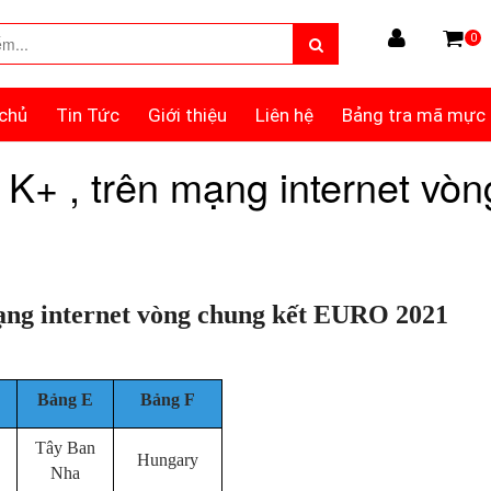
0
chủ
Tin Tức
Giới thiệu
Liên hệ
Bảng tra mã mực
K+ , trên mạng internet vò
ạng internet vòng chung kết EURO 2021
Bảng E
Bảng F
Tây Ban
Hungary
Nha