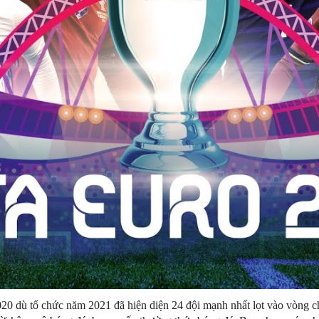
20 dù tổ chức năm 2021 đã hiện diện 24 đội mạnh nhất lọt vào vòng 