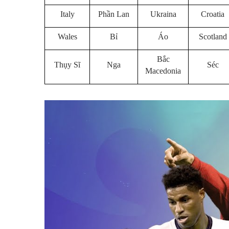
Italy
Phần Lan
Ukraina
Croatia
Wales
Bỉ
Áo
Scotland
Bắc
Thụy Sĩ
Nga
Séc
Macedonia