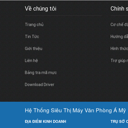
Về chúng tôi
Chính 
Trang chủ
Cơ chế đ
Tin Tức
Hướng dẫ
Giới thiệu
Hình thứ
Liên hệ
Trợ giúp
Bảng tra mã mực
Download Driver
Hệ Thống Siêu Thị Máy Văn Phòng Á Mỹ
ĐỊA ĐIỂM KINH DOANH
TRỤ SỞ 