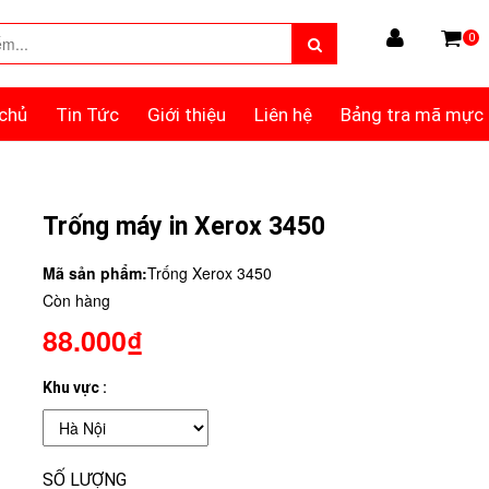
0
chủ
Tin Tức
Giới thiệu
Liên hệ
Bảng tra mã mực
Trống máy in Xerox 3450
Mã sản phẩm:
Trống Xerox 3450
Còn hàng
88.000₫
Khu vực :
SỐ LƯỢNG