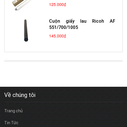
MP 5500/ 6500/ 750...
125.000₫
Cuộn giấy lau Ricoh AF
551/700/1005
145.000₫
Về chúng tôi
Trang chủ
Tin Tức