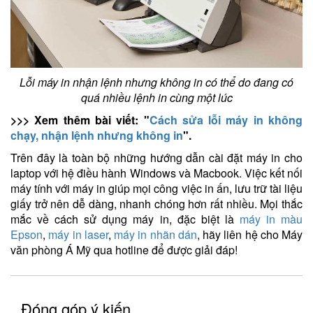
Lỗi máy in nhận lệnh nhưng không in có thể do đang có
quá nhiều lệnh in cùng một lúc
>>> Xem thêm bài viết: "
Cách sửa lỗi máy in không
chạy, nhận lệnh nhưng không in
".
Trên đây là toàn bộ những hướng dẫn cài đặt máy in cho
laptop với hệ điều hành Windows và Macbook. Việc kết nối
máy tính với máy in giúp mọi công việc in ấn, lưu trữ tài liệu
giấy trở nên dễ dàng, nhanh chóng hơn rất nhiều. Mọi thắc
mắc về cách sử dụng máy in, đặc biệt là
máy in màu
Epson
,
máy in laser
,
máy in nhãn dán
, hãy liên hệ cho Máy
văn phòng Á Mỹ qua hotline để được giải đáp!
Đóng góp ý kiến