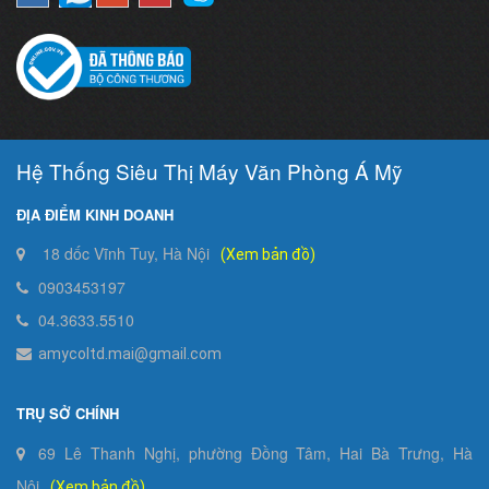
Hệ Thống Siêu Thị Máy Văn Phòng Á Mỹ
ĐỊA ĐIỂM KINH DOANH
18 dốc Vĩnh Tuy, Hà Nội
(Xem bản đồ)
0903453197
04.3633.5510
amycoltd.mai@gmail.com
TRỤ SỞ CHÍNH
69 Lê Thanh Nghị, phường Đồng Tâm, Hai Bà Trưng, Hà
Nội
(Xem bản đồ)