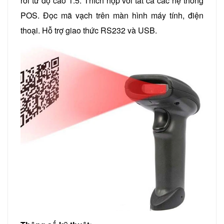
rơi từ độ cao 1.5. Thích hợp với tất cả các hệ thống
POS. Đọc mã vạch trên màn hình máy tính, điện
thoại. Hỗ trợ giao thức RS232 và USB.