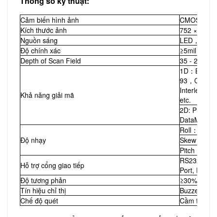
Thông số kỹ thuật:
Cảm biến hình ảnh
CMOS, gray
Kích thước ảnh
752 × 480 p
Nguồn sáng
LED，622n
Độ chính xác
≥5mil
Depth of Scan Field
35 - 210mm
1D：EAN-8
93，Code 1
Interleave 
Khả năng giải mã
etc.
2D: PDF417,
DataMatrix 
Roll：360° P
Độ nhạy
Skew：±60° R
Pitch：±60° 
RS232 and 
Hỗ trợ cổng giao tiếp
Port, HID-
Độ tương phản
≥30%
Tín hiệu chỉ thị
Buzzer, LE
Chế độ quét
Cầm tay và 