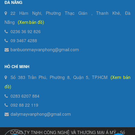
ĐÀ NẴNG
22 Hàm Nghi, Phường Thạc Gián , Thanh Khê, Đà
Nẵng
(Xem bản đồ)
0236 36 92 826
09 3467 4288
banbuonmayvanphong@gmail.com
HỒ CHÍ MINH
Số 383 Trần Phú, Phường 8, Quận 5, TP.HCM
(Xem bản
đồ)
0283 6207 884
092 88 22 119
dailymayvanphong@gmail.com
CÔNG TY TNHH CÔNG NGHỆ VÀ THƯƠNG MẠI Á MỸ - Số