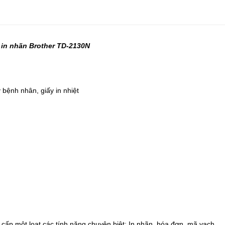
in nhãn Brother TD-2130N
 bệnh nhân, giấy in nhiệt
 cấp một loạt các tính năng chuyên biệt: In nhãn, hóa đơn, mã vạch