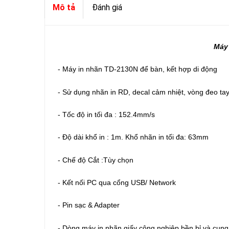
Mô tả
Đánh giá
Máy 
- Máy in nhãn TD-2130N để bàn, kết hợp di động
- Sử dụng nhãn in RD, decal cảm nhiệt, vòng đeo tay
- Tốc độ in tối đa : 152.4mm/s
- Độ dài khổ in : 1m. Khổ nhãn in tối đa: 63mm
- Chế độ Cắt :Tùy chọn
- Kết nối PC qua cổng USB/ Network
- Pin sạc & Adapter
- Dòng máy in nhãn giấy công nghiệp bền bỉ và cung