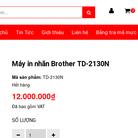
0
chủ
Tin Tức
Giới thiệu
Liên hệ
Bảng tra mã mực
Máy in nhãn Brother TD-2130N
Mã sản phẩm:
TD-2130N
Hết hàng
12.000.000₫
Đã bao gồm VAT
SỐ LƯỢNG