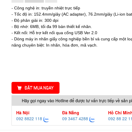
- Công nghệ in: truyền nhiệt trực tiếp
- Tốc độ in: 152.4mm/giây (AC adapter), 76.2mm/giây (Li-ion bat
- Độ phân giải in: 300 dpi
- Bộ nhớ: 6MB, tối đa 99 bản thiết kế nhãn.
- Kết nối: Hỗ trợ kết nối qua cổng USB Ver 2.0
- Dòng máy in nhãn giấy công nghiệp bền bỉ và cung cấp một loạ
năng chuyên biệt: In nhãn, hóa đơn, mã vạch.
ĐẶT MUA NGAY
Hãy gọi ngay vào Hotline để được tư vấn trực tiếp về sản 
Hà Nội
Đà Nẵng
Hồ Chí Min
092 8822 118
09 3467 4288
092 88 22 1