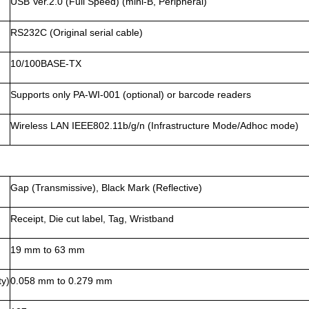
USB Ver.2.0 (Full Speed) (mini-B, Peripheral)
RS232C (Original serial cable)
10/100BASE-TX
Supports only PA-WI-001 (optional) or barcode readers
Wireless LAN IEEE802.11b/g/n (Infrastructure Mode/Adhoc mode)
Gap (Transmissive), Black Mark (Reflective)
Receipt, Die cut label, Tag, Wristband
19 mm to 63 mm
ty)
0.058 mm to 0.279 mm