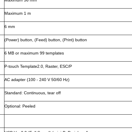
Maximum 56 mm
Maximum 1 m
6 mm
(Power) button, (Feed) button, (Print) button
6 MB or maximum 99 templates
P-touch Template2.0, Raster, ESC/P
AC adapter (100 - 240 V 50/60 Hz)
Standard: Continuous, tear off
Optional: Peeled