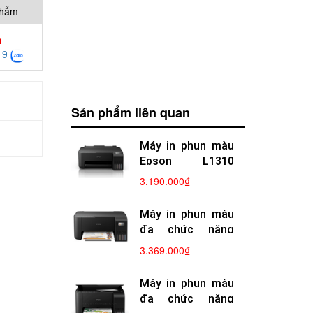
phẩm
h
19
Sản phẩm liên quan
Máy in phun màu
Epson L1310
(Chính Hãng-2
3.190.000₫
năm)
Máy in phun màu
đa chức năng
Epson L2310
3.369.000₫
(Chính hãng-2
năm)
Máy in phun màu
đa chức năng