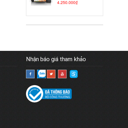
Epson L3350 Wifi
4.250.000₫
(Chính hãng-2
năm)
Nhận báo giá tham khảo