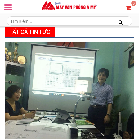
0
TẤT CẢ TIN TỨC